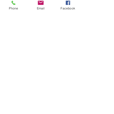
Phone
Email
Facebook
Llámanos
Visítanos
PUEBLA.
Puebla.