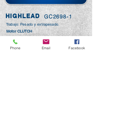
HIGHLEAD
GC2698-1
Trabajo: Pesado y extrapesado.
Motor CLUTCH
Phone
Email
Facebook
Llámanos
Visítanos
PUEBLA.
Puebla.
Av 14 Pte 515,
Tel.
246
296 97 31
Centro, Puebla, Pue.
Tlaxcala.
TLAXCALA.
Tel:
246 137 88 95
Ignacio Picazo Nte.
58 A Santa Ana
Chiautempan.